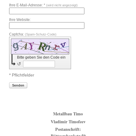
Ihre E-Mail-Adresse: *
(wird nicht angezeigt)
Ihre Website:
Captcha:
(Spam-Schutz-Code)
Bitte geben Sie den Code ein
↺
* Pflichtfelder
Senden
Metallbau Timo
Vladimir Timofeev
Postanschrift:
Röttgersbankstr.50